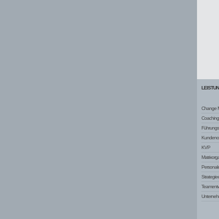
LEISTU
Change 
Coaching
Führungsq
Kundenor
KVP
Matrixorg
Personale
Strategie
Teamentw
Unterneh