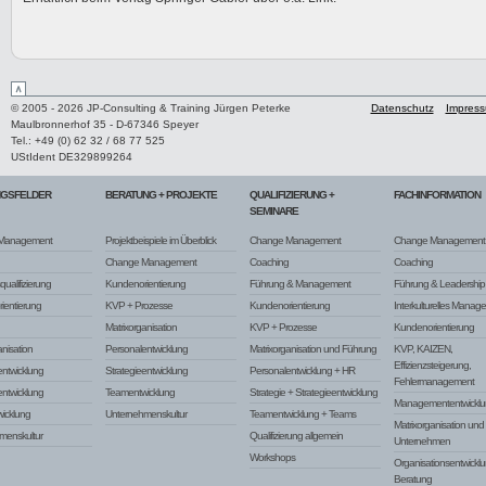
© 2005 - 2026 JP-Consulting & Training Jürgen Peterke
Datenschutz
Impres
Maulbronnerhof 35 - D-67346 Speyer
Tel.: +49 (0) 62 32 / 68 77 525
UStIdent DE329899264
NGSFELDER
BERATUNG + PROJEKTE
QUALIFIZIERUNG +
FACHINFORMATION
SEMINARE
Management
Projektbeispiele im Überblick
Change Management
Change Management
Change Management
Coaching
Coaching
ualifizierung
Kundenorientierung
Führung & Management
Führung & Leadership
ientierung
KVP + Prozesse
Kundenorientierung
Interkulturelles Manag
Matrixorganisation
KVP + Prozesse
Kundenorientierung
anisation
Personalentwicklung
Matrixorganisation und Führung
KVP, KAIZEN,
Effizienzsteigerung,
ntwicklung
Strategieentwicklung
Personalentwicklung + HR
Fehlermanagement
entwicklung
Teamentwicklung
Strategie + Strategieentwicklung
Managemententwicklu
icklung
Unternehmenskultur
Teamentwicklung + Teams
Matrixorganisation un
menskultur
Qualifizierung allgemein
Unternehmen
Workshops
Organisationsentwickl
Beratung