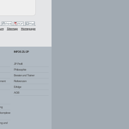
sum
Sitemap
Homepage
INFOS ZU JP
JP Profil
Philosophie
Berater und Trainer
ement
Referenzen
Erfolge
AGB
ng
d komplexe
ung und