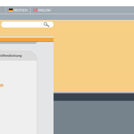
DEUTSCH
ENGLISH
röffentlichung
on